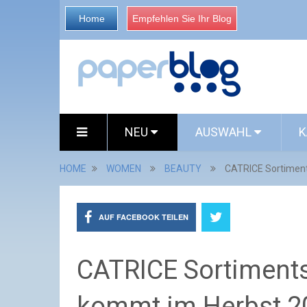
Home
Empfehlen Sie Ihr Blog
NEU
AUSWAHL
K
HOME
WOMEN
BEAUTY
CATRICE Sortimen
AUF FACEBOOK TEILEN
CATRICE Sortiment
kommt im Herbst 2