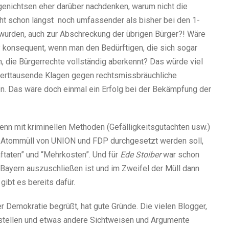
genichtsen eher darüber nachdenken, warum nicht die
ht schon längst noch umfassender als bisher bei den 1-
 wurden, auch zur Abschreckung der übrigen Bürger?! Wäre
P konsequent, wenn man den Bedürftigen, die sich sogar
n, die Bürgerrechte vollständig aberkennt? Das würde viel
derttausende Klagen gegen rechtsmissbräuchliche
n. Das wäre doch einmal ein Erfolg bei der Bekämpfung der
n mit kriminellen Methoden (Gefälligkeitsgutachten usw.)
en Atommüll von UNION und FDP durchgesetzt werden soll,
ftaten” und “Mehrkosten”. Und für
Ede Stoiber
war schon
 Bayern auszuschließen ist und im Zweifel der Müll dann
gibt es bereits dafür.
Demokratie begrüßt, hat gute Gründe. Die vielen Blogger,
nstellen und etwas andere Sichtweisen und Argumente