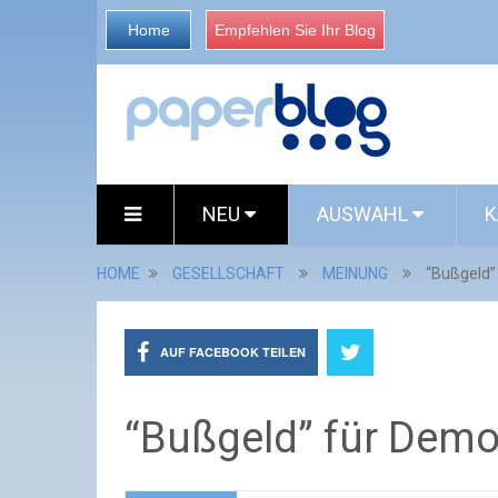
Home
Empfehlen Sie Ihr Blog
NEU
AUSWAHL
K
HOME
GESELLSCHAFT
MEINUNG
“Bußgeld”
AUF FACEBOOK TEILEN
“Bußgeld” für Demo