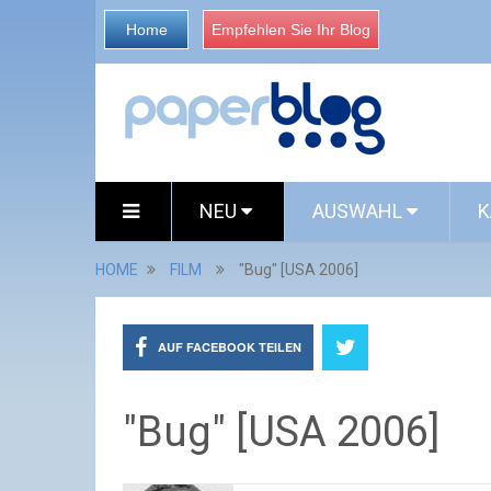
Home
Empfehlen Sie Ihr Blog
NEU
AUSWAHL
K
HOME
FILM
"Bug" [USA 2006]
AUF FACEBOOK TEILEN
"Bug" [USA 2006]