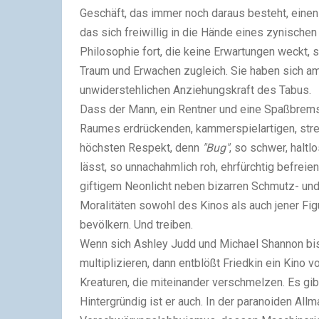
Geschäft, das immer noch daraus besteht, einen
das sich freiwillig in die Hände eines zynische
Philosophie fort, die keine Erwartungen weckt,
Traum und Erwachen zugleich. Sie haben sich am 
unwiderstehlichen Anziehungskraft des Tabus.
Dass der Mann, ein Rentner und eine Spaßbrems
Raumes erdrückenden, kammerspielartigen, str
höchsten Respekt, denn
"Bug"
, so schwer, haltl
lässt, so unnachahmlich roh, ehrfürchtig befreie
giftigem Neonlicht neben bizarren Schmutz- u
Moralitäten sowohl des Kinos als auch jener Figu
bevölkern. Und treiben.
Wenn sich Ashley Judd und Michael Shannon bis
multiplizieren, dann entblößt Friedkin ein Kino
Kreaturen, die miteinander verschmelzen. Es gib
Hintergründig ist er auch. In der paranoiden All