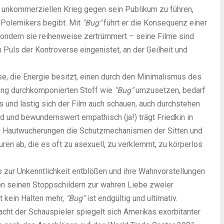
 unkommerziellen Krieg gegen sein Publikum zu führen,
n Polemikers begibt. Mit
"Bug"
führt er die Konsequenz einer
 sondern sie reihenweise zertrümmert – seine Filme sind
Puls der Kontroverse eingenistet, an der Geilheit und
e, die Energie besitzt, einen durch den Minimalismus des
eng durchkomponierten Stoff wie
"Bug"
umzusetzen, bedarf
os und lästig sich der Film auch schauen, auch durchstehen
nd und bewundernswert empathisch (ja!) trägt Friedkin in
nd Hautwucherungen die Schutzmechanismen der Sitten und
ren ab, die es oft zu asexuell, zu verklemmt, zu körperlos
 zur Unkenntlichkeit entblößen und ihre Wahnvorstellungen
 von seinen Stoppschildern zur wahren Liebe zweier
t kein Halten mehr,
"Bug"
ist endgültig und ultimativ.
macht der Schauspieler spiegelt sich Amerikas exorbitanter