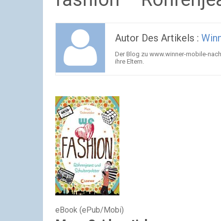
Autor Des Artikels :
Winn
Der Blog zu www.winner-mobile-nachhi
ihre Eltern.
eBook (ePub/Mobi)