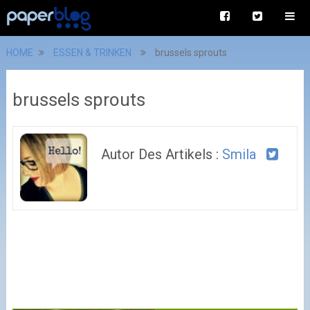
HOME
ESSEN & TRINKEN
brussels sprouts
brussels sprouts
Autor Des Artikels :
Smila