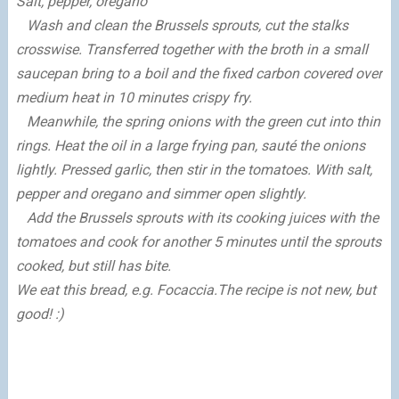
Salt
, pepper, oregano
Wash
and
clean
the
Brussels sprouts
,
cut
the stalks
crosswise
.
Transferred together with
the
broth
in a small
saucepan
bring to a boil
and
the
fixed
carbon
covered
over
medium heat
in 10 minutes
crispy
fry
.
Meanwhile, the
spring onions
with the green
cut
into thin
rings
.
Heat the oil in
a large
frying pan,
sauté
the
onions
lightly
.
Pressed
garlic
,
then
stir in
the
tomatoes
.
With salt,
pepper
and oregano
and
simmer
open
slightly.
Add the
Brussels sprouts
with its
cooking juices
with the
tomatoes
and
cook for
another 5
minutes
until
the
sprouts
cooked,
but
still
has
bite
.
We eat
this
bread
, e.g.
Focaccia
.
The recipe is
not new, but
good!
:)