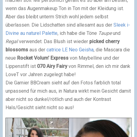
machen soll. Mir persönlich gefällt es so aber am besten,
wenn das Augenmakeup Ton in Ton mit der Kleidung ist.
Aber das bleibt unterm Strich wohl jedem selbst
überlassen. Die Lidschatten sind allesamt aus der
Sleek i-
Divine au naturel Palette
, ich habe die Töne
Taupe
und
Regal
verwendet. Das Blush ist wieder
picked cherry
blossoms
aus der
catrice LE Neo Geisha
, die Mascara die
neue
Rocket Volum' Express
von Maybelline und der
Lippenstift ist
070 Airy Fairy
von Rimmel, den ich mir dank
LoveT vor Jahren zugelegt habe!
Die Garnier BBCream sieht auf den Fotos farblich total
unpassend für mich aus, in Natura wirkt mein Gesicht damit
aber nicht so dunkel/rötlich und auch der Kontrast
Hals/Gesicht sieht nicht so aus!