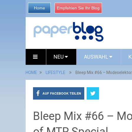
Home
Empfehlen Sie Ihr Blog
NEU
AUSWAHL
K
HOME
LIFESTYLE
Bleep Mix #66 – Modeselektor
AUF FACEBOOK TEILEN
Bleep Mix #66 – Mo
of MTR Special