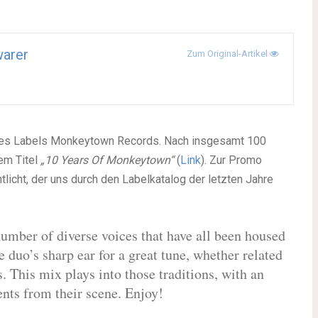
arer
Zum Original-Artikel
hres Labels Monkeytown Records. Nach insgesamt 100
em Titel
„10 Years Of Monkeytown“
(
Link
). Zur Promo
icht, der uns durch den Labelkatalog der letzten Jahre
number of diverse voices that have all been housed
 duo’s sharp ear for a great tune, whether related
. This mix plays into those traditions, with an
ents from their scene. Enjoy!