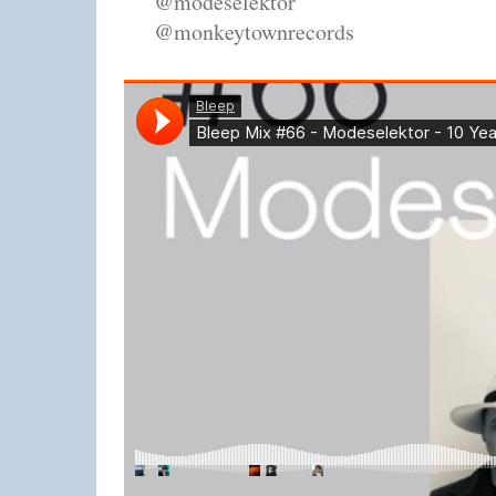
@modeselektor
@monkeytownrecords