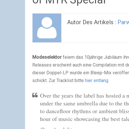
Autor Des Artikels :
Parw
Modeselektor
feiern das 10jährige Jubiläum i
Releases erscheint auch eine Compilation mit d
dieser Doppel-LP wurde ein Bleep-Mix veröffentl
schickt. Zur Tracklist bitte
hier entlang
.
Over the years the label has hosted a 
under the same umbrella due to the the
to dancefloor rhythms or ambient bliss
hour of music showcasing the best tal