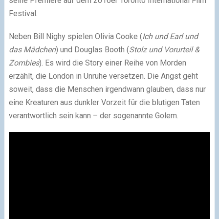
seine Premiere auf dem 2016er Toronto International Film
Festival.
Neben Bill Nighy spielen Olivia Cooke (
Ich und Earl und
das Mädchen
) und Douglas Booth (
Stolz und Vorurteil &
Zombies
). Es wird die Story einer Reihe von Morden
erzählt, die London in Unruhe versetzen. Die Angst geht
soweit, dass die Menschen irgendwann glauben, dass nur
eine Kreaturen aus dunkler Vorzeit für die blutigen Taten
verantwortlich sein kann – der sogenannte Golem.