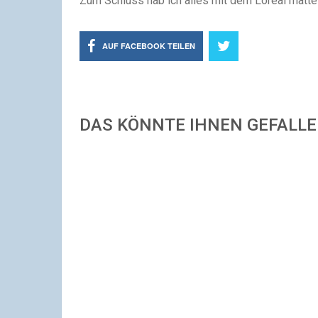
Zum Schluss hab ich alles mit dem Loreal matte 
AUF FACEBOOK TEILEN
DAS KÖNNTE IHNEN GEFALL