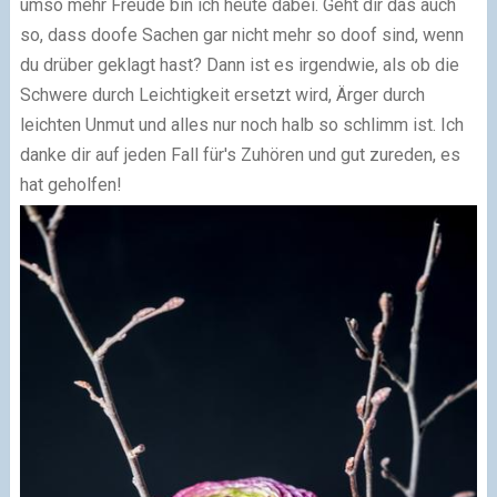
umso mehr Freude bin ich heute dabei. Geht dir das auch
so, dass doofe Sachen gar nicht mehr so doof sind, wenn
du drüber geklagt hast? Dann ist es irgendwie, als ob die
Schwere durch Leichtigkeit ersetzt wird, Ärger durch
leichten Unmut und alles nur noch halb so schlimm ist. Ich
danke dir auf jeden Fall für's Zuhören und gut zureden, es
hat geholfen!