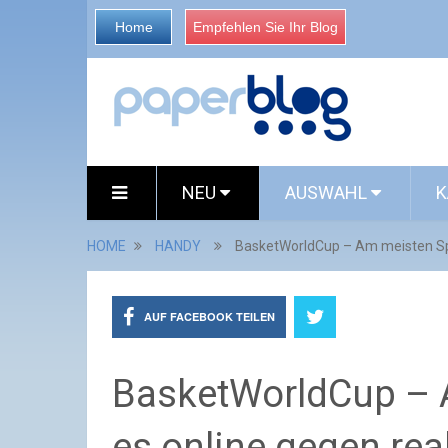
Home
Empfehlen Sie Ihr Blog
NEU
AUSWAHL
K
HOME
HANDY
BasketWorldCup – Am meisten Sp
AUF FACEBOOK TEILEN
BasketWorldCup – 
es online gegen rea