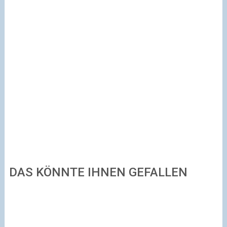
DAS KÖNNTE IHNEN GEFALLEN