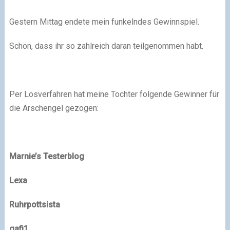
Gestern Mittag endete mein funkelndes Gewinnspiel.
Schön, dass ihr so zahlreich daran teilgenommen habt.
Per Losverfahren hat meine Tochter folgende Gewinner für
die Arschengel gezogen:
Marnie’s Testerblog
Lexa
Ruhrpottsista
gafi1