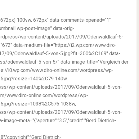
h: 672px) 100vw, 672px" data-comments-opened="1"
umbnail wp-post-image" data-orig-
/wordpress/wp-content/uploads/2017/09/Odenwaldlauf-5-
"672" data-medium-file="https://i2.wp.com/www.diro-
7/09/Odenwaldlauf-5-von-5.jpg?fit=300%2C169" data-
ss/odenwaldlauf-5-von-5/" data-image-title="Vergleich der
https://i0.wp.com/www.diro-online.com/wordpress/wp-
-5.jpg?resize=140%2C79 140w,
ress/wp-content/uploads/2017/09/Odenwaldlauf-5-von-
com/www.diro-online.com/wordpress/wp-
-5.jpg?resize=1038%2C576 1038w,
ress/wp-content/uploads/2017/09/Odenwaldlauf-5-von-
age-meta="{"aperture":"3.5","credit":"Gerd Dietrich-
","copyright":"Gerd Dietrich-