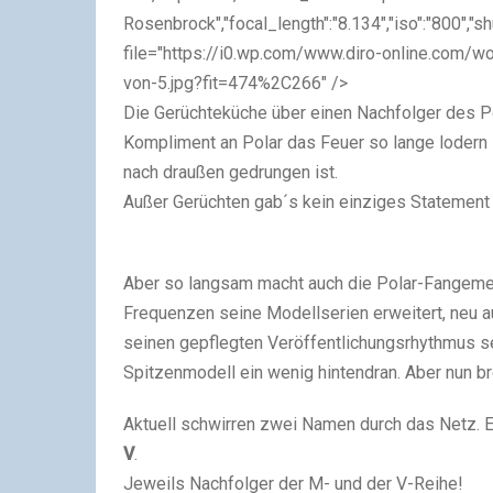
Rosenbrock","focal_length":"8.134","iso":"800","shut
file="https://i0.wp.com/www.diro-online.com
von-5.jpg?fit=474%2C266" />
Die Gerüchteküche über einen Nachfolger des Po
Kompliment an Polar das Feuer so lange lodern 
nach draußen gedrungen ist.
Außer Gerüchten gab´s kein einziges Statement 
Aber so langsam macht auch die Polar-Fangeme
Frequenzen seine Modellserien erweitert, neu auf
seinen gepflegten Veröffentlichungsrhythmus se
Spitzenmodell ein wenig hintendran. Aber nun br
Aktuell schwirren zwei Namen durch das Netz. 
V
.
Jeweils Nachfolger der M- und der V-Reihe!