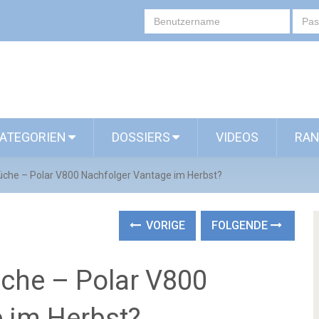
ATEGORIEN
DOSSIERS
VIDEOS
RAN
üche – Polar V800 Nachfolger Vantage im Herbst?
VORIGE
FOLGENDE
che – Polar V800
 im Herbst?