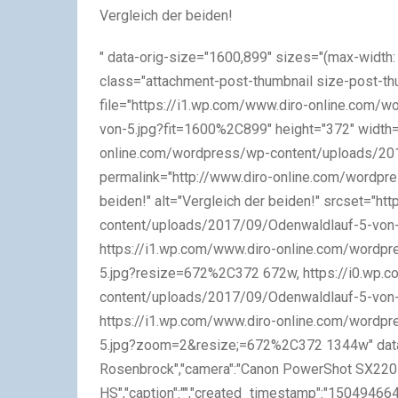
Vergleich der beiden!
" data-orig-size="1600,899" sizes="(max-widt
class="attachment-post-thumbnail size-post-th
file="https://i1.wp.com/www.diro-online.com
von-5.jpg?fit=1600%2C899" height="372" width=
online.com/wordpress/wp-content/uploads/201
permalink="http://www.diro-online.com/wordpre
beiden!" alt="Vergleich der beiden!" srcset="
content/uploads/2017/09/Odenwaldlauf-5-von
https://i1.wp.com/www.diro-online.com/wordp
5.jpg?resize=672%2C372 672w, https://i0.wp.
content/uploads/2017/09/Odenwaldlauf-5-von
https://i1.wp.com/www.diro-online.com/wordp
5.jpg?zoom=2&resize;=672%2C372 1344w" data-im
Rosenbrock","camera":"Canon PowerShot SX220
HS","caption":"","created_timestamp":"1504946648