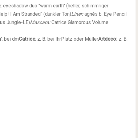
2 eyeshadow duo "warm earth" (heller, schimmriger
elp! I Am Stranded" (dunkler Ton)
Liner:
agnés b. Eye Pencil
us Jungle-LE)
Mascara:
Catrice Glamorous Volume
Y
: bei dm
Catrice
: z. B. bei IhrPlatz oder Müller
Artdeco:
z. B.