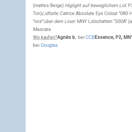
(mattes Beige)
Higlight auf beweglichem Lid:
P
Ton)
Lidfalte:
Catrice Aboslute Eye Colour "080 H
"noir"
über dem Liner:
MNY Lidschatten "300A" (a
Mascara
Wo kaufen?
Agnès b.
: bei
CCB
Essence, P2, MN
bei
Douglas