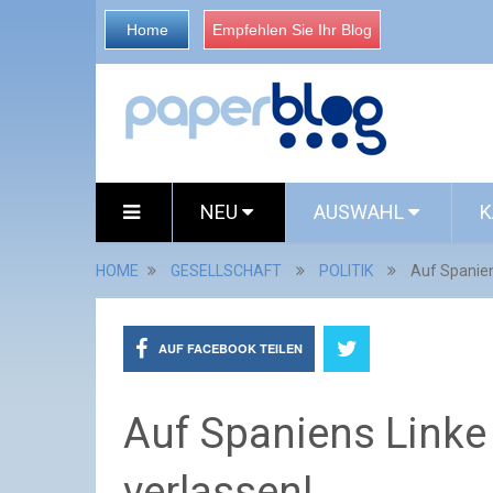
Home
Empfehlen Sie Ihr Blog
NEU
AUSWAHL
K
HOME
GESELLSCHAFT
POLITIK
Auf Spanien
AUF FACEBOOK TEILEN
Auf Spaniens Linke
verlassen!