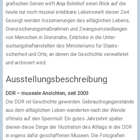
grafischen Serien wirft Anja Bohnhof einen Blick auf die
heute nur noch museal erleb­bare Lebens­welt dieser Zeit.
Gezeigt werden Ins­ze­nie­rungen des all­täglichen Lebens,
Grenz­sicherungs­maßnahmen und Zwangs­umsied­lungen
von Menschen in Grenz­nähe, Einblicke in die Unter­
suchungs­haft­anstalten des Ministeriums für Staats­
sicherheit und Orte, an denen die Geschichte ver­waltetet
und archiviert wird.
Ausstellungsbeschreibung
DDR – museale Ansichten, seit 2003
Die DDR ist Geschichte geworden. Gebrauchsgegenstände
aus dem alltäglichen Leben wanderten nach der Wende
oftmals auf den Sperrmüll. Ein gutes Jahrzehnt später
dienen diese Dinge der Illustration des Alltags in der DDR
in eigens dafür geschaffenen Museen. Die Fotografien