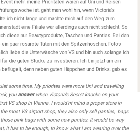
 Event mehr, meine Prioritäten waren auf Uni und Reisen
rüfungswoche ist, geht man wohl hin, wenn Victoria's
lte ich nicht lange und machte mich auf den Weg zum
nenstadt eine Filiale wär allerdings auch nicht schlecht. So
auch diese nur Beautyprodukte, Taschen und Panties. Bei den
te ein paar rosarote Tüten mit den Spitzenhöschen, Fotos
lich liebe die Unterwäsche von VS und bin auch solange ich
 für die guten Stücke zu investieren. Ich bin jetzt um ein
 beflügelt, denn neben guten Häppchen und Drinks, gab es
uiet some time. My priorites were more Uni and travelling
week, you
answer
when Victoria's Secret knocks on your
 first VS shop in Vienna. I would'nt mind a proper store in
the most VS airport shop, they also only sell panties, bags
ng those pink bags with some new panties. It would be way
hat, it has to be enough, to know what I am wearing over the