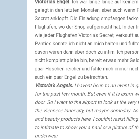
Victorias Engel.
Ich war lange lange auf keinem
gelegt in den letzten Monaten, aber auch wenn P
Secret anklopft. Die Einladung empfangen facke
Flughafen, wo der Shop aufgemacht hat. In der In
wie jeder Flughafen Victoria's Secret, verkauft 
Panties konnte ich nicht an mich halten und füll
davon wären dann aber doch zu intim. Ich persön
nicht komplett pleite bin, bereit etwas mehr Geld
paar Höschen reicher und fühle mich immer noch
auch ein paar Engel zu betrachten.
Victoria's Angels.
I havent been to an event in q
for the past few month. But even if it is exam 
door. So I went to the airport to look at the very
the Viennese Inner city, but maybe someday. As 
and beauty products here. I couldnt resist filli
to intimate to show you a haul or a picture of t
underwear.