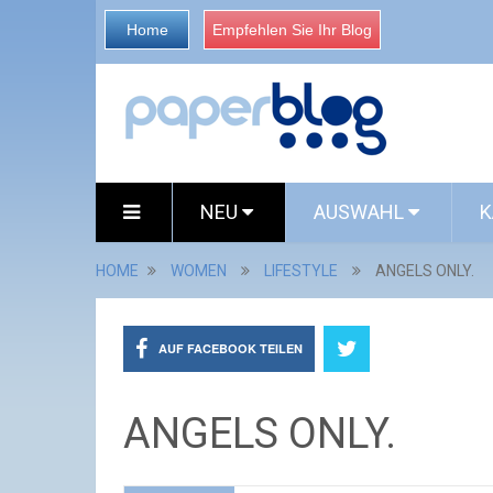
Home
Empfehlen Sie Ihr Blog
NEU
AUSWAHL
K
HOME
WOMEN
LIFESTYLE
ANGELS ONLY.
AUF FACEBOOK TEILEN
ANGELS ONLY.