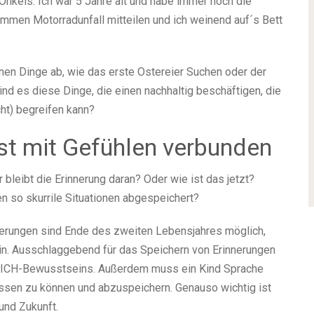
nkels. Ich war 5 Jahre alt und habe immer noch die
limmen Motorradunfall mitteilen und ich weinend auf´s Bett
nen Dinge ab, wie das erste Ostereier Suchen oder der
 es diese Dinge, die einen nachhaltig beschäftigen, die
ht) begreifen kann?
st mit Gefühlen verbunden
 bleibt die Erinnerung daran? Oder wie ist das jetzt?
n so skurrile Situationen abgespeichert?
nerungen sind Ende des zweiten Lebensjahres möglich,
ein. Ausschlaggebend für das Speichern von Erinnerungen
es ICH-Bewusstseins. Außerdem muss ein Kind Sprache
ssen zu können und abzuspeichern. Genauso wichtig ist
und Zukunft.