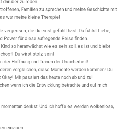
t darüber zu reden.
etroffenen, Familien zu sprechen und meine Geschichte mit
 das war meine kleine Therapie!
le vergessen, die du einst gefühlt hast. Du fühlst Liebe,
nd Power für diese aufregende Reise finden.
Kind so heranwächst wie es sein soll, es ist und bleibt
chöpf! Du wirst stolz sein!
en der Hoffnung und Tränen der Unsicherheit!
 anderen vergleichen, diese Momente werden kommen! Du
st Okay! Mir passiert das heute noch ab und zu!
achen wenn ich die Entwicklung betrachte und auf mich
u momentan denkst. Und ich hoffe es werden wolkenlose,
en einjagen.