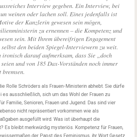
ussreiches Interview gegeben. Ein Interview, bei
un weinen oder lachen soll. Eines jedenfalls ist
Motive der Kanzlerin gewesen sein mögen,
ilienministerin zu ernennen – die Kompetenz und
wesen sein.
Mit Ihrem übereifrigen Engagement
 selbst den beiden
Spiegel
-Interviewern zu weit.
 ironisch darauf aufmerksam, dass Sie „doch
 seien und von 185 Dax-Vorständen noch immer
ht bremsen.
die Rolle Schröders als Frauen-Ministerin abhebt. Sie dürfe
ei es ausschließlich, sich um das Wohl der Frauen zu
 für Familie, Senioren, Frauen und Jugend. Das sind vier
 ebenso nicht repräsentiert vorkommen wie als
ßgaben ausgefüllt wird. Was ist überhaupt die
t? Es bleibt merkwürdig mysteriös. Kompetenz für Frauen,
 gewissermaßen der Papst des Feminismus, ihr Wort Gesetz.