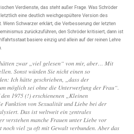
ischen Verdienste, das steht außer Frage. Was Schröder
ie letztlich eine deutlich weichgespültere Version des
t. Wenn Schwarzer erklärt, die Verbesserung der letzten
Feminismus zurückzuführen, den Schröder kritisiert, dann ist
ahrtsstaat basiere einzig und allein auf der reinen Lehre
h.
 hätten zwar „viel gelesen“ von mir, aber… Mit
llen. Sonst würden Sie nicht einen so
n: Ich hätte geschrieben, „dass der
um möglich sei ohne die Unterwerfung der Frau“.
f den 1975 (!) erschienenen „Kleinen
ie Funktion von Sexualität und Liebe bei der
ysiert. Das ist weltweit ein zentrales
er verstehen manche Frauen unter Liebe vor
ät noch viel zu oft mit Gewalt verbunden.
Aber das