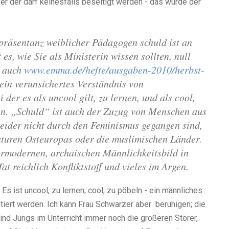
ber der darf keinesfalls beseitigt werden - das würde der
epräsentanz weiblicher Pädagogen schuld ist an
s, wie Sie als Ministerin wissen sollten, null
u auch
www.emma.de/hefte/ausgaben-2010/herbst-
 ein verunsichertes Verständnis von
der es als uncool gilt, zu lernen, und als cool,
en.
„Schuld“ ist auch der Zuzug von Menschen aus
leider nicht durch den Feminismus gegangen sind,
taturen Osteuropas oder die muslimischen Länder.
rmodernen, archaischen Männlichkeitsbild in
at reichlich Konfliktstoff und vieles im Argen.
Es ist uncool, zu lernen, cool, zu pöbeln - ein männliches
iert werden. Ich kann Frau Schwarzer aber beruhigen; die
ind Jungs im Unterricht immer noch die größeren Störer,