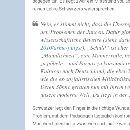
dagegen tun. Es liegt zwar ein Missstand vor, a
reinen Lehre Schwarzers widersprechen.
Nein, es stimmt nicht, dass die Überr
den Problemen der Jungen. Dafür gibt e
wissenschaftliche Beweise (siehe daz
2010/arme-jungs/
). „Schuld“ ist eher
„Männlichkeit“, eine Männerrolle, bei 
zu pöbeln – und Pornos zu konsumier
Kulturen nach Deutschland, die eben 
wie die ex-sozialistischen Militärdik
Deren Söhne geraten nun mit ihrem vo
unsere moderne Welt. Da liegt in der T
Schwarzer legt den Finger in die richtige Wunde. 
Problem, mit dem Pädagogen tagtäglich konfront
Mädchen holen hier inzwischen auch auf. Zwar s