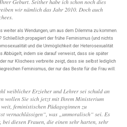
Ihrer Geburt. Seither habe ich schon noch dies
hreiben wir nämlich das Jahr 2010. Doch auch
chees.
chts weiter als Wendungen, um aus dem Dilemma zu kommen.
t? Schließlich propagiert der frühe Feminismus (und nichts
 Homosexualität und die Unmöglichkeit der Heterosexualität
 Abbügelt, indem sie darauf verweist, dass sie später
r nur Klischees verbreite zeigt, dass sie selbst lediglich
iegreichen Feminismus, der nur das Beste für die Frau will.
hl weiblicher Erzieher und Lehrer sei schuld an
 wollen Sie sich jetzt mit Ihrem Ministerium
 weit, feministischen Pädagoginnen zu
sst vernachlässigen“, was „unmoralisch“ sei. Es
, bei diesen Frauen, die einen sehr harten, sehr