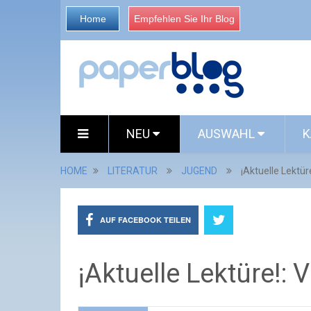
Home
Empfehlen Sie Ihr Blog
NEU
AUSWAHL
K
HOME
LITERATUR
JUGEND
¡Aktuelle Lektür
AUF FACEBOOK TEILEN
¡Aktuelle Lektüre!: 