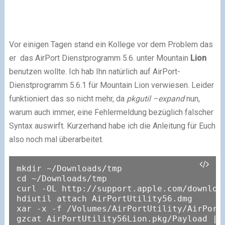
Vor einigen Tagen stand ein Kollege vor dem Problem das
er das AirPort Dienstprogramm 5.6. unter Mountain
Lion
benutzen wollte. Ich hab Ihn natürlich auf AirPort-
Dienstprogramm 5.6.1 für Mountain Lion verwiesen. Leider
funktioniert das so nicht mehr, da
pkgutil –expand
nun,
warum auch immer, eine Fehlermeldung bezüglich falscher
Syntax auswirft. Kurzerhand habe ich die Anleitung für Euch
also noch mal überarbeitet.
mkdir ~/Downloads/tmp

cd ~/Downloads/tmp

curl -OL http://support.apple.com/download
hdiutil attach AirPortUtility56.dmg

xar -x -f /Volumes/AirPortUtility/AirPortU
gzcat AirPortUtility56Lion.pkg/Payload | t