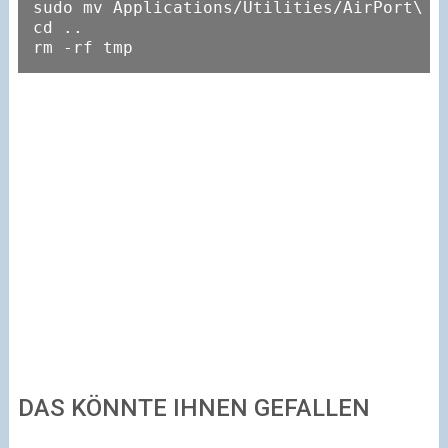
sudo mv Applications/Utilities/AirPort\ Ut
cd ..

rm -rf tmp
DAS KÖNNTE IHNEN GEFALLEN