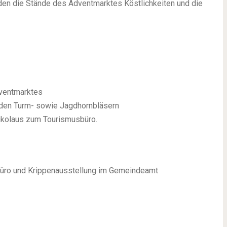
den die Stände des Adventmarktes Köstlichkeiten und die
ventmarktes
 den Turm- sowie Jagdhornbläsern
ikolaus zum Tourismusbüro.
üro und Krippenausstellung im Gemeindeamt