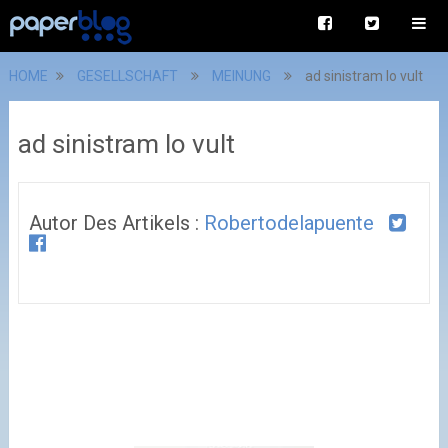
HOME
GESELLSCHAFT
MEINUNG
ad sinistram lo vult
ad sinistram lo vult
Autor Des Artikels :
Robertodelapuente