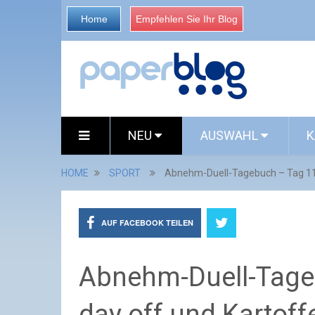
Home
Empfehlen Sie Ihr Blog
NEU
AUSWAHL
K
HOME
SPORT
Abnehm-Duell-Tagebuch – Tag 110
AUF FACEBOOK TEILEN
Abnehm-Duell-Tage
day off und Kartoff