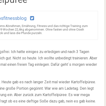
sfitnessblog
 ums Abnehmen, Ernährung, Fitness und das richtige Training zum
n 39 Wochen 22,6kg abgenommen. Ohne fasten und ohne Crash
ok und lass die Pfunde purzeln.
gsfrei. Ich hatte einiges zu erledigen und nach 3 Tagen
lich gut. Nicht so heute. Ich wollte unbedingt trainieren. Aber
 mal einen freien Tag einlegen. Dafür geht`s morgen wieder
Heute gab es nach langer Zeit mal wieder Kartoffelpüree.
 eine große Portion gegönnt. War wie am Ladetag. Den legt
rung ein. Aber zurück zum Kartoffelpüree. Es war mega
fragt ob es eine deftige Soße dazu gab, nein es gab keine.