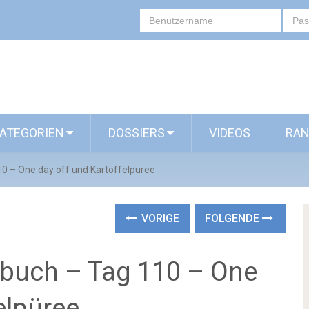
ATEGORIEN
DOSSIERS
VIDEOS
RAN
 – One day off und Kartoffelpüree
VORIGE
FOLGENDE
buch – Tag 110 – One
elpüree