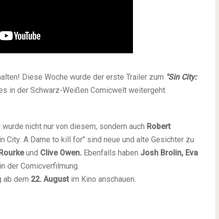
rhalten! Diese Woche wurde der erste Trailer zum
"Sin City:
e es in der Schwarz-Weißen Comicwelt weitergeht.
 wurde nicht nur von diesem, sondern auch
Robert
Sin City: A Dame to kill for" sind neue und alte Gesichter zu
 Rourke
und
Clive Owen
.
Ebenfalls haben
Josh Brolin, Eva
 in der Comicverfilmung.
ng ab dem
22. August
im Kino anschauen.