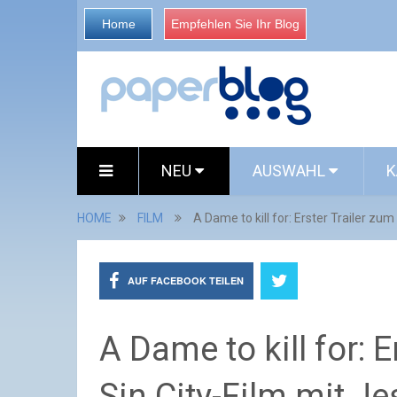
Home
Empfehlen Sie Ihr Blog
NEU
AUSWAHL
K
HOME
FILM
A Dame to kill for: Erster Trailer zu
AUF FACEBOOK TEILEN
A Dame to kill for: 
Sin City-Film mit Je