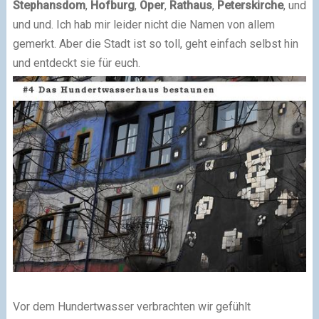
Stephansdom
,
Hofburg
,
Oper
,
Rathaus
,
Peterskirche
, und
und und. Ich hab mir leider nicht die Namen von allem
gemerkt. Aber die Stadt ist so toll, geht einfach selbst hin
und entdeckt sie für euch.
Vor dem Hundertwasser verbrachten wir gefühlt