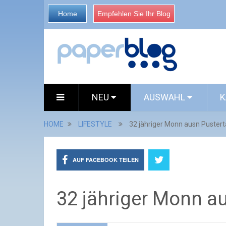
Home
Empfehlen Sie Ihr Blog
NEU
AUSWAHL
K
HOME
LIFESTYLE
32 jähriger Monn ausn Pustert
AUF FACEBOOK TEILEN
32 jähriger Monn au