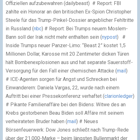
Offiziellen aufzubewahren (dailybeast)
# Report: FBI
zahlte ein Honorar an den britischen Ex-Spion Christopher
Steele für das Trump-Pinkel-Dossier angeblicher Fehltritte
in Russland (
nbc
)
# Report: Bei Trumps neuem Moslem-
Bann soll der Irak nicht mehr enthalten sein (
nypost
)
#
Inside Trumps neuer Panzer-Limo: “Beast 2” kostet 1,5
Millionen Dollar, Karosse mit 20 Zentimeter dicken Türen
hält Bombenexplosionen aus und hat separate Sauerstoff-
Versorgung für den Fall einer chemischen Attacke (
mail
)
# ICE-Agenten sorgen für Angst und Schrecken bei
Einwanderern: Daniela Vargas, 22, wurde nach einem
Auftritt bei einer Pressekonferenz verhaftet (
clarionledger
)
# Pikante Familienaffäre bei den Bidens: Witwe des an
Krebs gestorbenen Beau Biden soll Affäre mit seinem
verheirateten Bruder haben (
mail
)
# Neues
Börsenfeuerwerk: Dow Jones schließt nach Trump-Rede
über der 21.000-Marke – beim längsten Bullenmarkt der