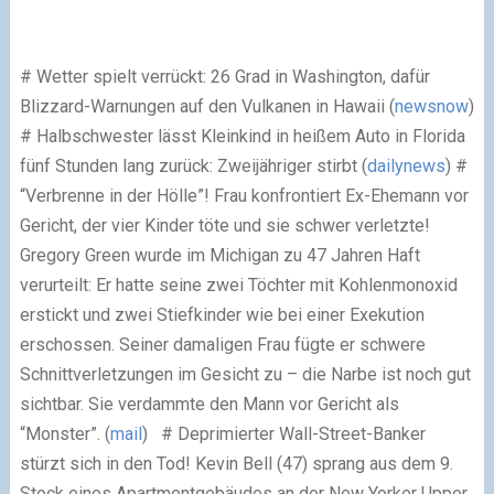
# Wetter spielt verrückt: 26 Grad in Washington, dafür
Blizzard-Warnungen auf den Vulkanen in Hawaii (
newsnow
)
# Halbschwester lässt Kleinkind in heißem Auto in Florida
fünf Stunden lang zurück: Zweijähriger stirbt (
dailynews
)
#
“Verbrenne in der Hölle”! Frau konfrontiert Ex-Ehemann vor
Gericht, der vier Kinder töte und sie schwer verletzte!
Gregory Green wurde im Michigan zu 47 Jahren Haft
verurteilt: Er hatte seine zwei Töchter mit Kohlenmonoxid
erstickt und zwei Stiefkinder wie bei einer Exekution
erschossen. Seiner damaligen Frau fügte er schwere
Schnittverletzungen im Gesicht zu – die Narbe ist noch gut
sichtbar. Sie verdammte den Mann vor Gericht als
“Monster”. (
mail
)
# Deprimierter Wall-Street-Banker
stürzt sich in den Tod! Kevin Bell (47) sprang aus dem 9.
Stock eines Apartmentgebäudes an der New Yorker Upper