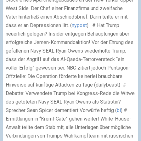
West Side. Der Chef einer Finanzfirma und zweifache
Vater hinterließ einen Abschiedsbrief: Darin teilte er mit,
dass er an Depressionen litt. (
nypost
)
# Hat Trump
neuerlich gelogen? Insider entgegen Behauptungen über
erfolgreiche Jemen-Kommandoaktion! Vor der Ehrung des
gefallenen Navy SEAL Ryan Owens wiederholte Trump,
dass der Angriff auf das Al-Qaeda-Terrorversteck “ein
voller Erfolg” gewesen sei. NBC zitiert jedoch Pentagon-
Offzielle: Die Operation förderte keinerlei brauchbare
Hinweise auf künftige Attacken zu Tage (dailybeast)
#
Debatte: Verwendete Trump bei Kongress-Rede die Witwe
des getöteten Navy SEAL Ryan Owens als Statistin?
Sprecher Sean Spicer dementiert Vorwürfe heftig (
bi
)
#
Ermittlungen in “Kreml-Gate” gehen weiter! White-House-
Anwalt teilte dem Stab mit, alle Unterlagen über mögliche
Verbindungen von Trumps Wahlkampfteam mit russischen