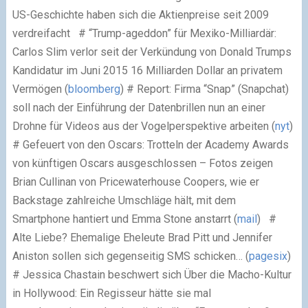
US-Geschichte haben sich die Aktienpreise seit 2009
verdreifacht
# “Trump-ageddon” für Mexiko-Milliardär:
Carlos Slim verlor seit der Verkündung von Donald Trumps
Kandidatur im Juni 2015 16 Milliarden Dollar an privatem
Vermögen (
bloomberg
)
# Report: Firma “Snap” (Snapchat)
soll nach der Einführung der Datenbrillen nun an einer
Drohne für Videos aus der Vogelperspektive arbeiten (
nyt
)
# Gefeuert von den Oscars: Trotteln der Academy Awards
von künftigen Oscars ausgeschlossen – Fotos zeigen
Brian Cullinan von Pricewaterhouse Coopers, wie er
Backstage zahlreiche Umschläge hält, mit dem
Smartphone hantiert und Emma Stone anstarrt (
mail
)
#
Alte Liebe? Ehemalige Eheleute Brad Pitt und Jennifer
Aniston sollen sich gegenseitig SMS schicken… (
pagesix
)
# Jessica Chastain beschwert sich Über die Macho-Kultur
in Hollywood: Ein Regisseur hätte sie mal