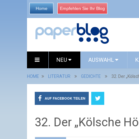
Home
Empfehlen Sie Ihr Blog
NEU
AUSWAHL
K
HOME
LITERATUR
GEDICHTE
32. Der „Kölsc
AUF FACEBOOK TEILEN
32. Der „Kölsche Höl