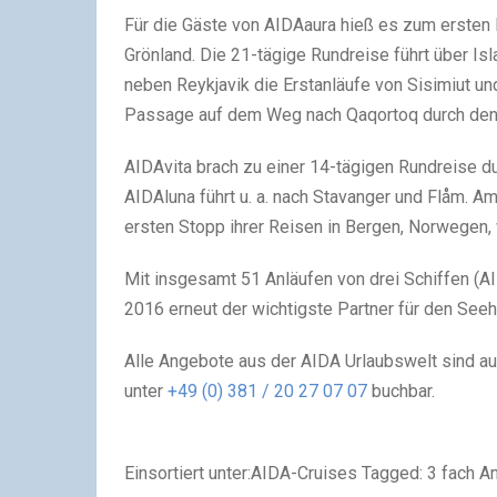
Für die Gäste von AIDAaura hieß es zum ersten 
Grönland. Die 21-tägige Rundreise führt über Isl
neben Reykjavik die Erstanläufe von Sisimiut u
Passage auf dem Weg nach Qaqortoq durch den m
AIDAvita brach zu einer 14-tägigen Rundreise d
AIDAluna führt u. a. nach Stavanger und Flåm. A
ersten Stopp ihrer Reisen in Bergen, Norwegen, 
Mit insgesamt 51 Anläufen von drei Schiffen (A
2016 erneut der wichtigste Partner für den Seeh
Alle Angebote aus der AIDA Urlaubswelt sind a
unter
+49 (0) 381 / 20 27 07 07
buchbar.
Einsortiert unter:AIDA-Cruises Tagged: 3 fach An