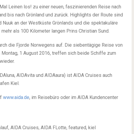
Mal Leinen los! zu einer neuen, faszinierenden Reise nach
and bis nach Grönland und zurück. Highlights der Route sind
nd Nuuk an der Westküste Grönlands und die spektakuläre
ehr als 100 Kilometer langen Prins Christian Sund.
urch die Fjorde Norwegens auf. Die siebentägige Reise von
m Montag, 1 August 2016, treffen sich beide Schiffe zum
wieder.
IDAluna, AIDAvita und AIDAaura) ist AIDA Cruises auch
afen Kiel.
uf
www.aida.de
, im Reisebüro oder im AIDA Kundencenter
lauf, AIDA Cruises, AIDA FLotte, featured, kiel