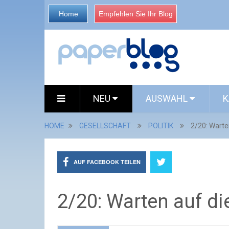
Home
Empfehlen Sie Ihr Blog
NEU
AUSWAHL
K
HOME
GESELLSCHAFT
POLITIK
2/20: Warte
AUF FACEBOOK TEILEN
2/20: Warten auf di