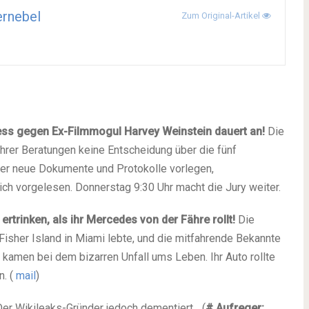
rnebel
Zum Original-Artikel
ess gegen Ex-Filmmogul Harvey Weinstein dauert an!
Die
rer Beratungen keine Entscheidung über die fünf
mer neue Dokumente und Protokolle vorlegen,
h vorgelesen. Donnerstag 9:30 Uhr macht die Jury weiter.
rtrinken, als ihr Mercedes von der Fähre rollt!
Die
 Fisher Island in Miami lebte, und die mitfahrende Bekannte
kamen bei dem bizarren Unfall ums Leben. Ihr Auto rollte
n. (
mail
)
er Wikileaks-Gründer jedoch dementiert... (
# Aufreger: