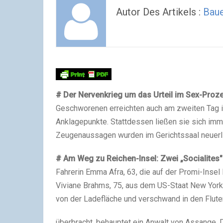
Autor Des Artikels :
Baue
# Der Nervenkrieg um das Urteil im Sex-Proz
Geschworenen erreichten auch am zweiten Tag ih
Anklagepunkte. Stattdessen ließen sie sich im
Zeugenaussagen wurden im Gerichtssaal neuerlic
# Am Weg zu Reichen-Insel: Zwei „Socialites" e
Fahrerin Emma Afra, 63, die auf der Promi-Insel
Viviane Brahms, 75, aus dem US-Staat New York 
von der Ladefläche und verschwand in den Flute
überbracht, behauptet ein Anwalt von Assange. D