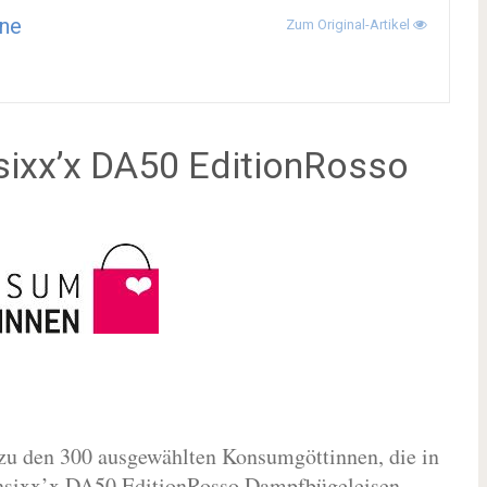
ne
Zum Original-Artikel
ixx’x DA50 EditionRosso
zu den 300 ausgewählten Konsumgöttinnen, die in
nsixx’x DA50 EditionRosso Dampfbügeleisen