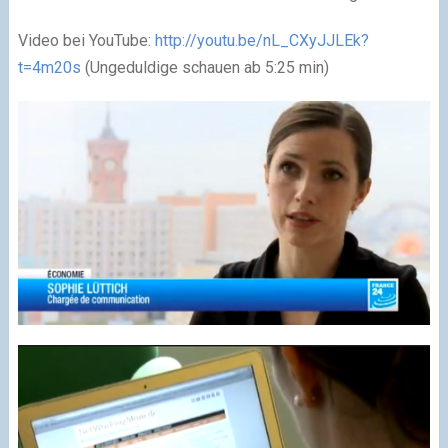
Video bei YouTube:
http://youtu.be/nL_CXyJJLEk?
t=4m20s
(Ungeduldige schauen ab 5:25 min)