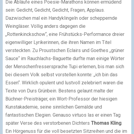
Die Abläufe eines Poesie-Marathons können ermüdend
sein: Gedicht, Gedicht, Gedicht, Fragen, Applaus.
Dazwischen mal ein Handyklingeln oder scheppernde
Weingläser. Völlig anders dagegen die
„Rottenkinckschow“, eine Frühstücks-Performance dreier
eigenwilliger Lyrikerinnen, die ihren Namen im Titel
versteckten. Zu Proustschen Eclairs und Goethes „grüner
Sauce“ im Rauchlachs-Baguette durfte man einige Wörter
der Menschenfressersprache Tupi erlernen, bis man sich
bei diesem Volk selbst vorstellen konnte: „ich bin das
Essen“. Wirklich opulent und lustvoll zelebriert waren die
Texte von Durs Grünbein. Bestens gelaunt malte der
Büchner-Preisträger, ein Wort-Professor der hiesigen
Kunstakademie, seine sinnlichen Gemälde und
fantastischen Elegien. Genauso virtuos las er einen Tag
später Verse des verstorbenen Dichters
Thomas Kling
.
Ein Hörgenuss für die voll besetzten Sitzreihen und die im