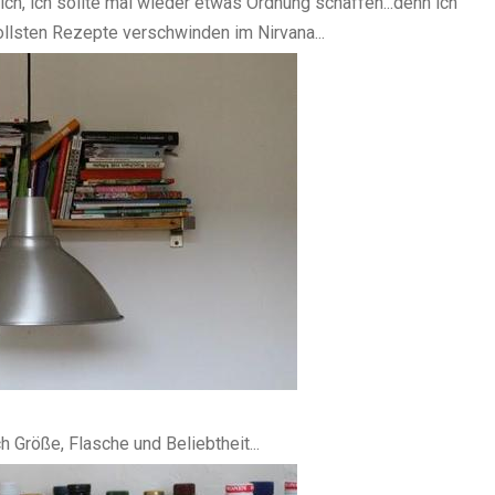
ch, ich sollte mal wieder etwas Ordnung schaffen...denn ich
ollsten Rezepte verschwinden im Nirvana...
h Größe, Flasche und Beliebtheit...