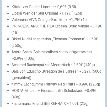
Köstritzer Radler Limette ~0,69€ (0,5l)
Lipton Weniger Süß Original ~1,39€ (1,25l)
Valensina VIVA Orange-Exotikmix ~1,79€ (1l)
PRINCESS AND THE PEA Erbsen-Drink Vanille ~3,19€
(1l)
Birkel Nudel-Inspiration „Thymian-Rosmarin“ ~1,69€
(350g)
Apero Snack Salamipralinen natur/luftgetrocknet
~2,99€ (100g)
Schamel Rachenputzer Meerrettich ~1,69€ (140g)
Gala von Eduscho „Kreation des Jahres“ ~5,29€ (500g
(gemahlen))
nimm2 Lachgummi Frutivity Red Fruits ~0,99€ (225g)
HOSTA Mr. Jim – Erdnuss trifft Schokolade ~0,49€
(40g)
Fisherman’s Friend BEEREN-MIX ~1,09€ (25g)