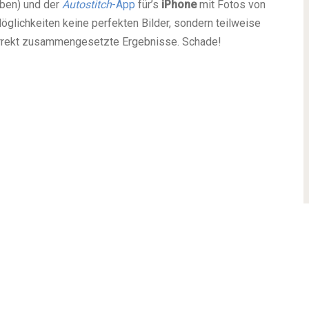
oben) und der
Autostitch
-App
für’s
iPhone
mit Fotos von
glichkeiten keine perfekten Bilder, sondern teilweise
rrekt zusammengesetzte Ergebnisse. Schade!