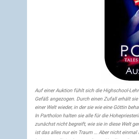
Auf einer Auktion fühlt sich die Highschool-Le
Gefäß angezogen. Durch einen Zufall erhält sie 
einer Welt wieder, in der sie wie eine Göttin behan
In Partholon halten sie alle für die Hohepries
zunächst nicht begreift, wie sie in diese Welt g
ist das alles nur ein Traum ... Aber nicht einma