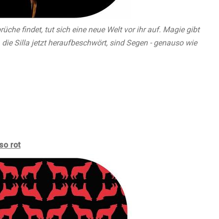
üche findet, tut sich eine neue Welt vor ihr auf. Magie gibt
e, die Silla jetzt heraufbeschwört, sind Segen - genauso wie
so rot