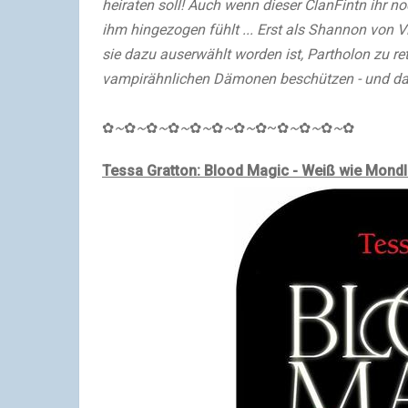
heiraten soll! Auch wenn dieser ClanFintn ihr no
ihm hingezogen fühlt ... Erst als Shannon von V
sie dazu auserwählt worden ist, Partholon zu r
vampirähnlichen Dämonen beschützen - und das k
✿
~
✿
~
✿
~
✿
~
✿
~
✿
~
✿
~
✿
~
✿
~
✿
~
✿
~
✿
Tessa Gratton: Blood Magic - Weiß wie Mondlic