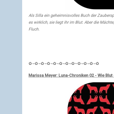
Als Silla ein geheimnisvolles Buch der Zauberspr
es wirklich, sie liegt ihr im Blut. Aber die Mächt
Fluch.
✿
~
✿
~
✿
~
✿
~
✿
~
✿
~
✿
~
✿
~
✿
~
✿
~
✿
~
✿
Marissa Meyer: Luna-Chroniken 02 - Wie Blut 