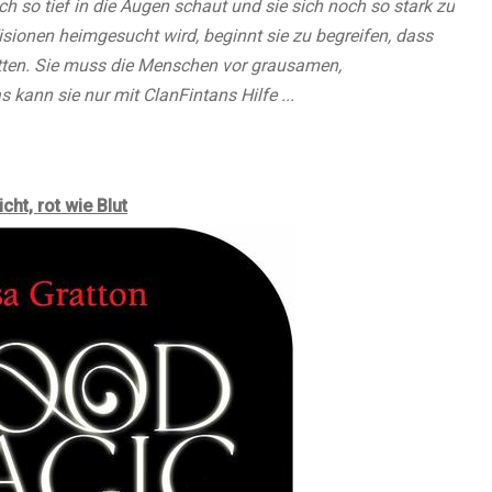
ch so tief in die Augen schaut und sie sich noch so stark zu
isionen heimgesucht wird, beginnt sie zu begreifen, dass
etten. Sie muss die Menschen vor grausamen,
ann sie nur mit ClanFintans Hilfe ...
ht, rot wie Blut