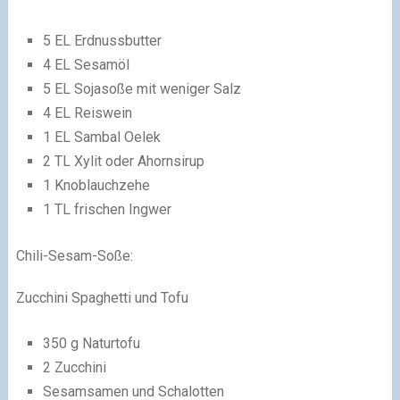
5 EL Erdnussbutter
4 EL Sesamöl
5 EL Sojasoße mit weniger Salz
4 EL Reiswein
1 EL Sambal Oelek
2 TL Xylit oder Ahornsirup
1 Knoblauchzehe
1 TL frischen Ingwer
Chili-Sesam-Soße:
Zucchini Spaghetti und Tofu
350 g Naturtofu
2 Zucchini
Sesamsamen und Schalotten