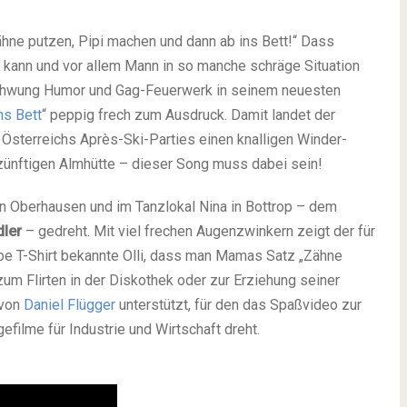
hne putzen, Pipi machen und dann ab ins Bett!“ Dass
n kann und vor allem Mann in so manche schräge Situation
chwung Humor und Gag-Feuerwerk in seinem neuesten
ns Bett
“ peppig frech zum Ausdruck. Damit landet der
 Österreichs Après-Ski-Parties einen knalligen Winder-
 zünftigen Almhütte – dieser Song muss dabei sein!
n Oberhausen und im Tanzlokal Nina in Bottrop – dem
ler
– gedreht. Mit viel frechen Augenzwinkern zeigt der für
lbe T-Shirt bekannte Olli, dass man Mamas Satz „Zähne
zum Flirten in der Diskothek oder zur Erziehung seiner
 von
Daniel Flügger
unterstützt, für den das Spaßvideo zur
filme für Industrie und Wirtschaft dreht.