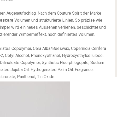
chen Augenaufschlag. Nach dem Couture Spirit der Marke
ascara
Volumen und strukturierte Linien. So präzise wie
Wimper wird ein neues Aussehen verliehen, beschichtet und
plizierender Wimperneffekt, hoch definiertes Volumen.
rylates Copolymer, Cera Alba/Beeswax, Copernicia Cerifera
-2, Cetyl Alcohol, Phenoxyethanol, Hydroxyethylcellulose,
Dilinoleate Copolymer, Synthetic Fluorphlogopite, Sodium
enated Jojoba Oil, Hydrogenated Palm Oil, Fragrance,
uronate, Panthenol, Tin Oxide.