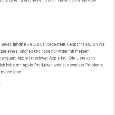
 langweilig erscheinen und Ihr vielleicht die ein oder
n neues
Iphone
6 & 6 plus vorgestellt. Gespannt saß ich vor
tzer eines Iphones und habe nur Ärger mit meinem
berteuert, Apple ist schwer, Apple ist… Die Liste kann
t: Ich habe mit Apple Produkten weit aus weniger Probleme
 meine Ipod.
: