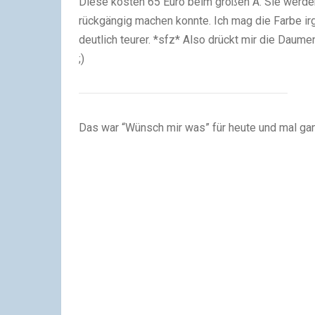
Diese kosten 65 Euro beim großen A. Sie werde
rückgängig machen konnte. Ich mag die Farbe irge
deutlich teurer. *sfz* Also drückt mir die Dau
;)
Das war “Wünsch mir was” für heute und mal g