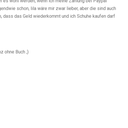
n es wohl werden, wenn ich meine Zahlung bei Paypal
ndwie schon, lila wäre mir zwar lieber, aber die sind auch
men, dass das Geld wiederkommt und ich Schuhe kaufen darf
anz ohne Buch
;)