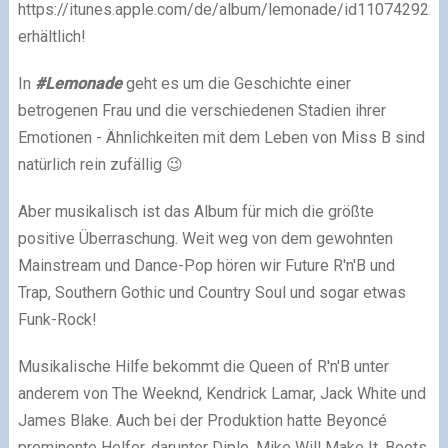
https://itunes.apple.com/de/album/lemonade/id1107429221
erhältlich!
In
#Lemonade
geht es um die Geschichte einer
betrogenen Frau und die verschiedenen Stadien ihrer
Emotionen - Ähnlichkeiten mit dem Leben von Miss B sind
natürlich rein zufällig 😉
Aber musikalisch ist das Album für mich die größte
positive Überraschung. Weit weg von dem gewohnten
Mainstream und Dance-Pop hören wir Future R'n'B und
Trap, Southern Gothic und Country Soul und sogar etwas
Funk-Rock!
Musikalische Hilfe bekommt die Queen of R'n'B unter
anderem von The Weeknd, Kendrick Lamar, Jack White und
James Blake. Auch bei der Produktion hatte Beyoncé
prominente Helfer, darunter Diplo, Mike Will Make It, Boots