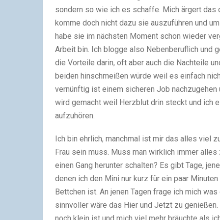
sondern so wie ich es schaffe. Mich ärgert das 
komme doch nicht dazu sie auszuführen und umz
habe sie im nächsten Moment schon wieder ver
Arbeit bin. Ich blogge also Nebenberuflich und 
die Vorteile darin, oft aber auch die Nachteile 
beiden hinschmeißen würde weil es einfach nicht
vernünftig ist einem sicheren Job nachzugehen 
wird gemacht weil Herzblut drin steckt und ich 
aufzuhören.
Ich bin ehrlich, manchmal ist mir das alles viel 
Frau sein muss. Muss man wirklich immer alles 
einen Gang herunter schalten? Es gibt Tage, je
denen ich den Mini nur kurz für ein paar Minute
Bettchen ist. An jenen Tagen frage ich mich was 
sinnvoller wäre das Hier und Jetzt zu genießen. 
noch klein ist und mich viel mehr bräuchte als 