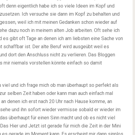
oft denn eigentlich habe ich so viele Ideen im Kopf und
usetzen. Ich versuche sie dann im Kopf zu behalten und
gessen, weil ich mit meinen Gedanken schon wieder auf
gehe dazu noch in meinem alten Job arbeiten. Oft sehe ich
und es gibt oft Tage an denen ich am liebsten eine Sache von
 schaffbar ist. Der alte Beruf wird ausgeübt weil es
und dort den Anschluss nicht zu verlieren. Das Bloggen
es mir niemals vorstellen könnte einfach so damit
zu viel und ich frage mich ob man überhaupt so perfekt als
zur selben Zeit haben oder kann man auch einfach mal
ne an denen ich erst nach 20 Uhr nach Hause komme, an
n sehe und ihn sofort wieder vermisse sobald er wieder im
das überhaupt für einen Sinn macht und ob es nicht viel
Das Hier und Jetzt ist gerade für mich die Zeit in der Mini
ich es gerade im Moment kann. Es erscheint mir dann sinnlos