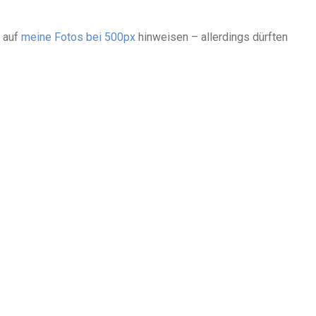
 auf
meine Fotos bei 500px
hin­wei­sen – aller­dings dürf­ten