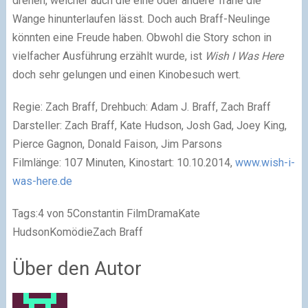
drehen, welcher auch die eine oder andere Träne die
Wange hinunterlaufen lässt. Doch auch Braff-Neulinge
könnten eine Freude haben. Obwohl die Story schon in
vielfacher Ausführung erzählt wurde, ist
Wish I Was Here
doch sehr gelungen und einen Kinobesuch wert.
Regie: Zach Braff, Drehbuch: Adam J. Braff, Zach Braff
Darsteller: Zach Braff, Kate Hudson, Josh Gad, Joey King,
Pierce Gagnon, Donald Faison, Jim Parsons
Filmlänge: 107 Minuten,
Kinostart: 10.10.2014,
www.wish-i-
was-here.de
Tags:
4 von 5Constantin FilmDramaKate
HudsonKomödieZach Braff
Über den Autor