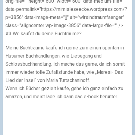
orig-file="" height="600" width="600" data-medium-file=""
data-permalink="https://mimisleseecke.wordpress.com/?
p=3856" data-image-meta="[]" alt="wirsindtraumfaenger"
class="aligncenter wp-image-3856" data-large-file="" />
#3 Wo kaufst du deine Buchträume?
Meine Buchträume kaufe ich gerne zum einen spontan in
Husumer Buchhandlungen, wie Liesegang und
Schlossbuchhandlung. Ich mache das gerne, da ich somit
immer wieder tolle Zufallsfunde habe, wie „Maresi- Das
Lied der Insel“ von Maria Turtschaninoff.
Wenn ich Bücher gezielt kaufe, gehe ich ganz einfach zu
amazon, und meist lade ich dann das e-book herunter.