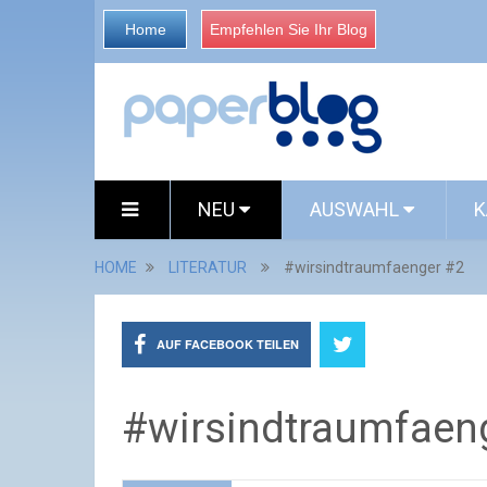
Home
Empfehlen Sie Ihr Blog
NEU
AUSWAHL
K
HOME
LITERATUR
#wirsindtraumfaenger #2
AUF FACEBOOK TEILEN
#wirsindtraumfaen