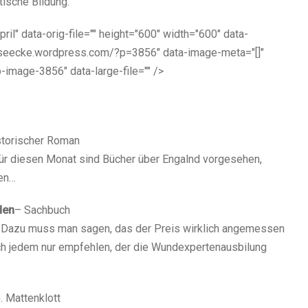
ische Bildung.
ril" data-orig-file="" height="600" width="600" data-
leseecke.wordpress.com/?p=3856" data-image-meta="[]"
-image-3856" data-large-file="" />
storischer Roman
für diesen Monat sind Bücher über Engalnd vorgesehen,
den…
den
– Sachbuch
r. Dazu muss man sagen, das der Preis wirklich angemessen
n ich jedem nur empfehlen, der die Wundexpertenausbilung
. Mattenklott