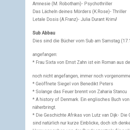
Amnesie (M. Robotham)- Psychothriller
Das Lächeln deines Mörders (K.Rose)- Thriller
Letale Dosis (A.Franz)- Julia Durant Krim
i
Sub Abbau
Dies sind die Bücher vom Sub am Samstag (17.1
angefangen:
* Frau Sixta von Ernst Zahn ist ein Roman aus d
noch nicht angefangen, immer noch vorgenomme
* Geöffnete Siegel von Benedikt Peters
* Solange das Feuer brennt von Zaharia Stancu
* A history of Denmark. Ein englisches Buch vo
näherbringt.
* Die Geschichte Afrikas von Lutz van Dijk- Di
sind natürlich nur kurze Einblicke, doch ich denk