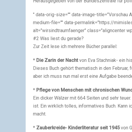
Herausgegeben von der Bundeszentrale für polit
" data-orig-size="" data-image-title="Vorschau Ap
medium-file="" data-permalink="https://mimis
alt="wirsindtraumfaenger" class="aligncenter wp
#2 Was liest du gerade?
Zur Zeit lese ich mehrere Bücher parallel:
*
Die Zarin der Nacht
von Eva Stachniak- ein hi
Dieses Buch gehört thematisch in den Februar, 
aber ich muss nun mal erst eine Aufgabe been
*
Pflege von Menschen mit chronischen Wun
Ein dicker Wälzer mit 664 Seiten und sehr teue
ist. Ein wirklich tolles, informatives Buch. Kan
macht.
*
Zauberkreide- Kinderliteratur seit 1945
von G