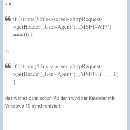
von:
if (strpos($this->server->httpRequest-
>getHeader(‚User-Agent‘), ‚MSFT-WP/‘)
=== 0) {
in
if (strpos($this->server->httpRequest-
>getHeader(‚User-Agent‘), ‚MSFT-‚) === 0)
{
das war es dann schon. Ab dann wird der Kalender mit
Windows 10 synchronisiert.